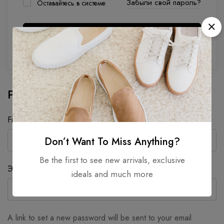
Забыли свой пароль?
Оставайтесь в системе
Вход
Регистрация
First name
*
Last name
*
Don’t Want To Miss Anything?
Be the first to see new arrivals, exclusive
Требуется
Эл. адрес
*
ideals and much more
A link to set a new password will be sent to your email