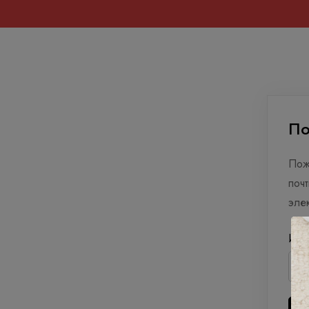
Забыли
По
свой
Пож
пароль?
поч
эле
Имя