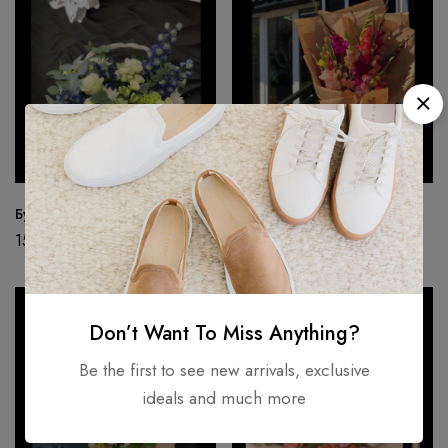
Букет 17
Букет 18
150.00
Br
80.00
Br
Don’t Want To Miss Anything?
Be the first to see new arrivals, exclusive
ideals and much more